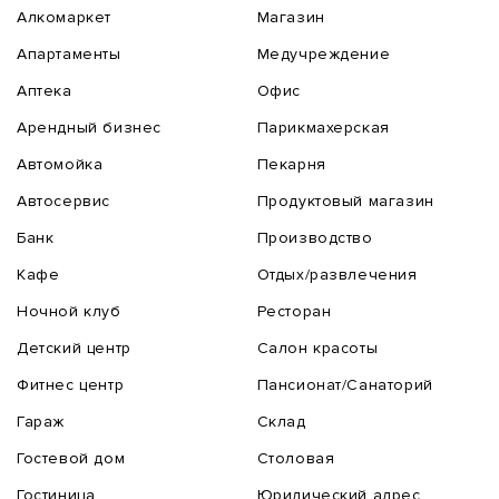
Алкомаркет
Магазин
Апартаменты
Медучреждение
Аптека
Офис
Арендный бизнес
Парикмахерская
Автомойка
Пекарня
Автосервис
Продуктовый магазин
Банк
Производство
Кафе
Отдых/развлечения
Ночной клуб
Ресторан
Детский центр
Салон красоты
Фитнес центр
Пансионат/Санаторий
Гараж
Склад
Гостевой дом
Столовая
Гостиница
Юридический адрес