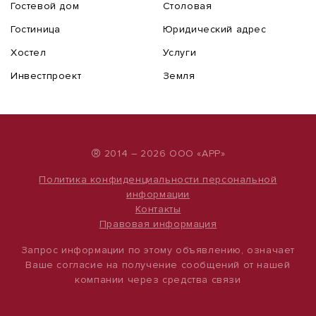
Гостевой дом
Столовая
Гостиница
Юридический адрес
Хостел
Услуги
Инвестпроект
Земля
®
2014 – 2026 ООО «АРР»
Политика конфиденциальности персональной
информации
Контакты
Правовая информация
Запрос информации по этому объявлению, означает
Ваше согласие на получение сообщений от нашей
компании через средства связи