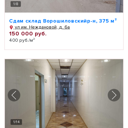
1
/
8
Сдам склад Ворошиловскийр-н, 375 м²
ул им. Неждановой, д. 6а
150 000 руб.
400 руб./м²
1
/
14