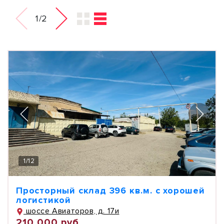
1/2
1
/
12
Просторный склад 396 кв.м. с хорошей
логистикой
шоссе Авиаторов, д. 17и
210 000 руб.