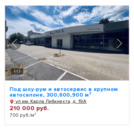
1
/
17
Под шоу-рум и автосервис в крупном
автосалоне, 300,600,900 м²
ул им. Карла Либкнехта, д. 19А
210 000 руб.
700 руб./м²