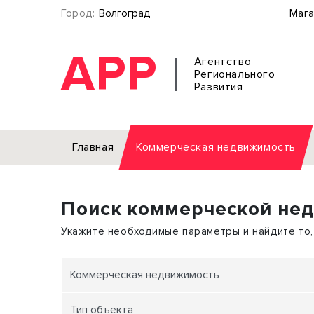
Город:
Волгоград
Мага
АРР
Агентство
Регионального
Развития
Главная
Коммерческая недвижимость
Аренда
Поиск коммерческой не
Офис
Земел
Торговое помещение
Отдел
Укажите необходимые параметры и найдите то,
Свободного назначения
Под о
Склад
Бизне
Коммерческая недвижимость
Производство
Торго
Тип объекта