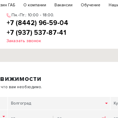
зин ГАБ
О компании
Вакансии
Обучение
Наш
Пн.-Пт.: 10:00 - 18:00.
+7 (8442) 96-59-04
+7 (937) 537-87-41
Заказать звонок
Продажа
движимости
ьный участок
Офис
ьное здание
Торговое помещение
 что вам необходимо.
бщепит
Свободного назначения
с-центр
Склад
Волгоград
Ку
вый центр
Бизнес