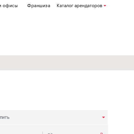
и офисы
Франшиза
Каталог арендаторов
База объектов
коммерческой
недвижимости
по всей России
пить
Подробнее