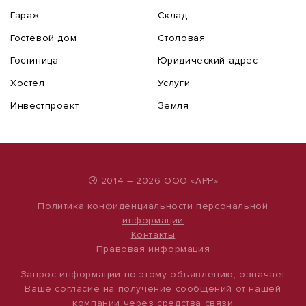
Гараж
Склад
Гостевой дом
Столовая
Гостиница
Юридический адрес
Хостел
Услуги
Инвестпроект
Земля
®
2014 – 2026 ООО «АРР»
Политика конфиденциальности персональной
информации
Контакты
Правовая информация
Запрос информации по этому объявлению, означает
Ваше согласие на получение сообщений от нашей
компании через средства связи