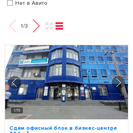
Нет в Авито
1/3
1
/
15
Сдам офисный блок в бизнес-центре