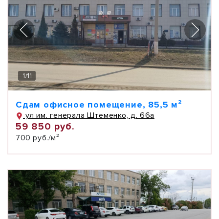
1
/
11
Сдам офисное помещение, 85,5 м²
ул им. генерала Штеменко, д. 66а
59 850 руб.
700 руб./м²