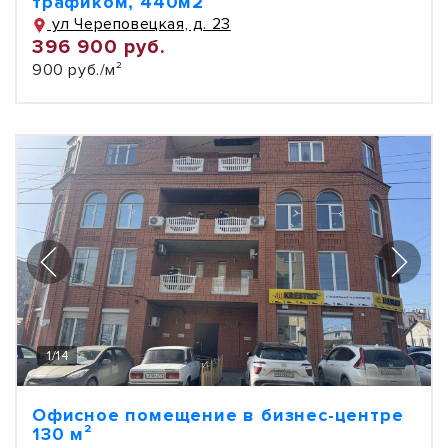
трафиком, 440м2
ул Череповецкая, д. 23
396 900 руб.
900 руб./м²
1
/
14
Офисное помещение в бизнес-центре
130 м²