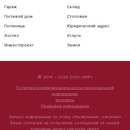
Гараж
Склад
Гостевой дом
Столовая
Гостиница
Юридический адрес
Хостел
Услуги
Инвестпроект
Земля
®
2014 – 2026 ООО «АРР»
Политика конфиденциальности персональной
информации
Контакты
Правовая информация
Запрос информации по этому объявлению, означает
Ваше согласие на получение сообщений от нашей
компании через средства связи