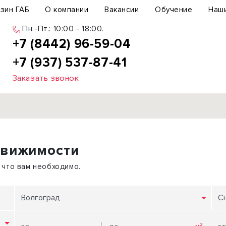
зин ГАБ
О компании
Вакансии
Обучение
Наш
Пн.-Пт.: 10:00 - 18:00.
+7 (8442) 96-59-04
+7 (937) 537-87-41
Заказать звонок
Продажа
движимости
ьный участок
Офис
ьное здание
Торговое помещение
 что вам необходимо.
бщепит
Свободного назначения
с-центр
Склад
Волгоград
С
вый центр
Бизнес