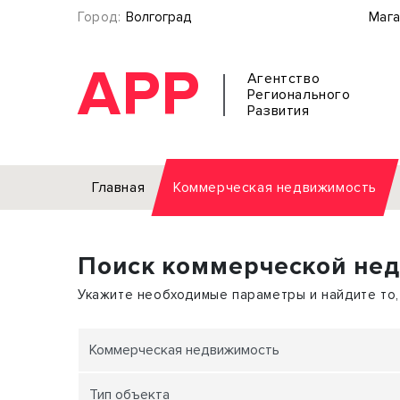
Город:
Волгоград
Мага
АРР
Агентство
Регионального
Развития
Главная
Коммерческая недвижимость
Аренда
Поиск коммерческой не
Офис
Земел
Торговое помещение
Отдел
Укажите необходимые параметры и найдите то,
Свободного назначения
Под о
Склад
Бизне
Коммерческая недвижимость
Производство
Торго
Тип объекта