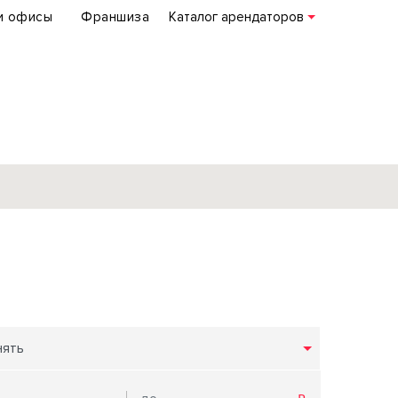
и офисы
Франшиза
Каталог арендаторов
База объектов
коммерческой
недвижимости
по всей России
нять
Подробнее