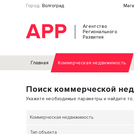
Город:
Волгоград
Мага
АРР
Агентство
Регионального
Развития
Главная
Коммерческая недвижимость
Аренда
Поиск коммерческой не
Офис
Земел
Торговое помещение
Отдел
Укажите необходимые параметры и найдите то,
Свободного назначения
Под о
Склад
Бизне
Коммерческая недвижимость
Производство
Торго
Тип объекта