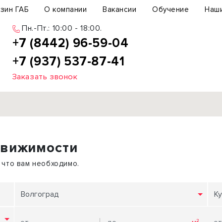
зин ГАБ
О компании
Вакансии
Обучение
Наш
Пн.-Пт.: 10:00 - 18:00.
+7 (8442) 96-59-04
+7 (937) 537-87-41
Заказать звонок
Продажа
движимости
ьный участок
Офис
ьное здание
Торговое помещение
 что вам необходимо.
бщепит
Свободного назначения
с-центр
Склад
Волгоград
Ку
вый центр
Бизнес