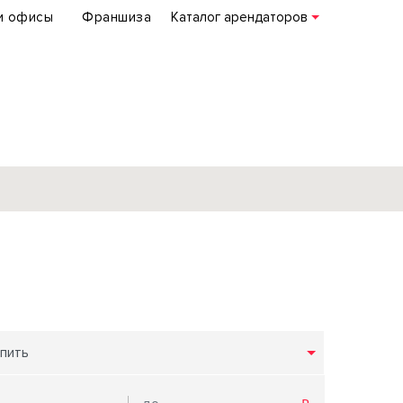
и офисы
Франшиза
Каталог арендаторов
База объектов
коммерческой
недвижимости
по всей России
пить
Подробнее