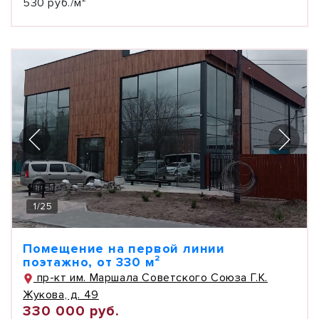
530 руб./м²
1
/
25
Помещение на первой линии
поэтажно, от 330 м²
пр-кт им. Маршала Советского Союза Г.К.
Жукова, д. 49
330 000 руб.