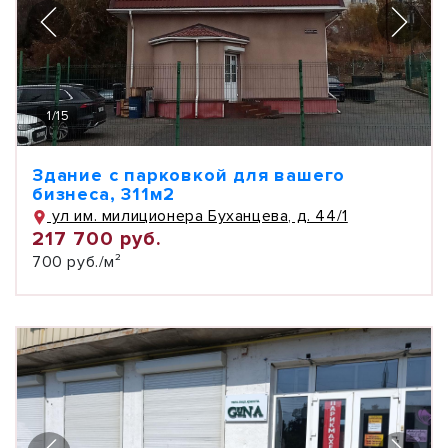
1
/
15
Здание с парковкой для вашего
бизнеса, 311м2
ул им. милиционера Буханцева, д. 44/1
217 700 руб.
700 руб./м²