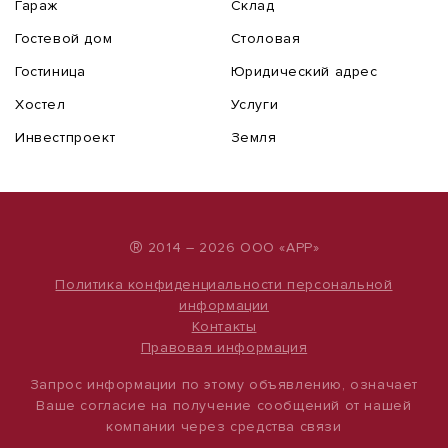
Гараж
Склад
Гостевой дом
Столовая
Гостиница
Юридический адрес
Хостел
Услуги
Инвестпроект
Земля
®
2014 – 2026 ООО «АРР»
Политика конфиденциальности персональной
информации
Контакты
Правовая информация
Запрос информации по этому объявлению, означает
Ваше согласие на получение сообщений от нашей
компании через средства связи