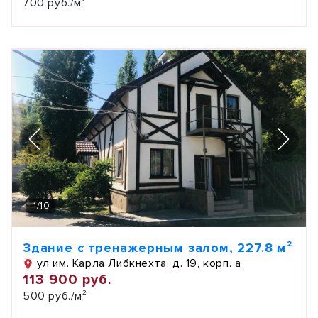
700 руб./м²
1
/
10
Здание с тренажерным залом, 227.8 м²
ул им. Карла Либкнехта, д. 19, корп. а
113 900 руб.
500 руб./м²