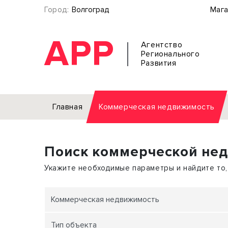
Город:
Волгоград
Мага
АРР
Агентство
Регионального
Развития
Главная
Коммерческая недвижимость
Аренда
Поиск коммерческой не
Офис
Земел
Торговое помещение
Отдел
Укажите необходимые параметры и найдите то,
Свободного назначения
Под о
Склад
Бизне
Коммерческая недвижимость
Производство
Торго
Тип объекта