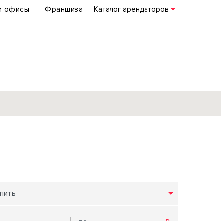
и офисы
Франшиза
Каталог арендаторов
База объектов
коммерческой
недвижимости
по всей России
пить
Подробнее