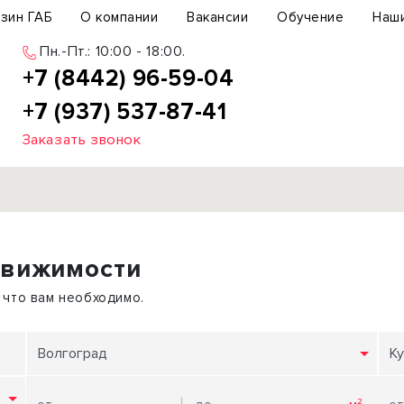
зин ГАБ
О компании
Вакансии
Обучение
Наш
Пн.-Пт.: 10:00 - 18:00.
+7 (8442) 96-59-04
+7 (937) 537-87-41
Заказать звонок
Продажа
движимости
ьный участок
Офис
ьное здание
Торговое помещение
 что вам необходимо.
бщепит
Свободного назначения
с-центр
Склад
Волгоград
Ку
вый центр
Бизнес