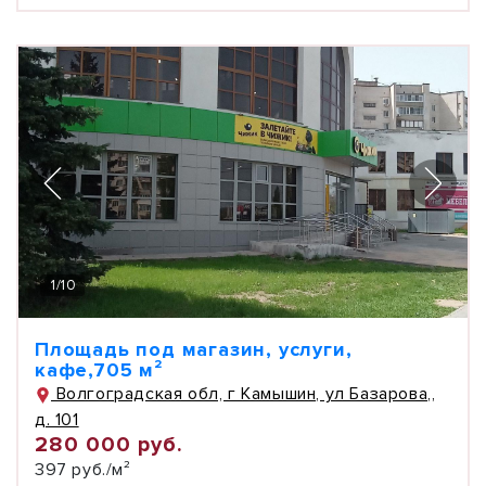
1
/
10
Площадь под магазин, услуги,
кафе,705 м²
Волгоградская обл, г Камышин, ул Базарова,,
д. 101
280 000 руб.
397 руб./м²