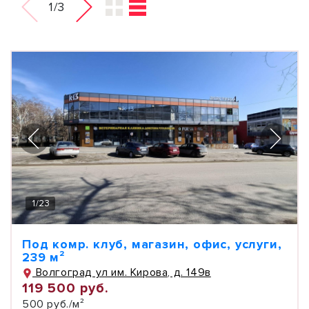
1/3
1
/
23
Под комр. клуб, магазин, офис, услуги,
239 м²
Волгоград ул им. Кирова, д. 149в
119 500 руб.
500 руб./м²