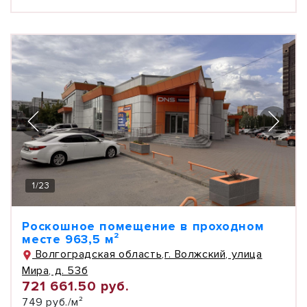
1
/
23
Роскошное помещение в проходном
месте 963,5 м²
Волгоградская область,г. Волжский, улица
Мира, д. 53б
721 661.50 руб.
749 руб./м²