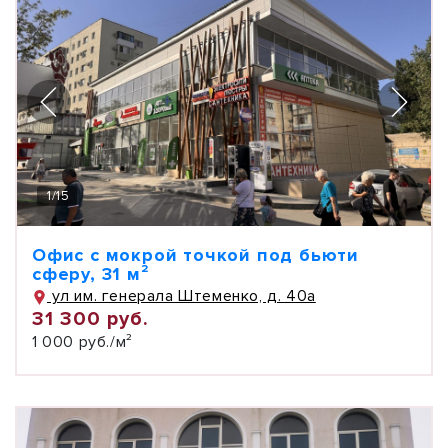
1
/
15
Офис с мокрой точкой под бьюти
сферу, 31 м²
ул им. генерала Штеменко, д. 40а
31 300 руб.
1 000 руб./м²