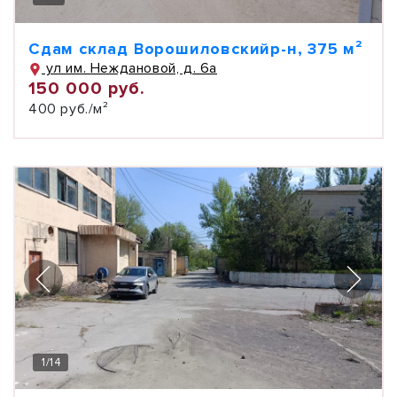
Сдам склад Ворошиловскийр-н, 375 м²
ул им. Неждановой, д. 6а
150 000 руб.
400 руб./м²
1
/
14