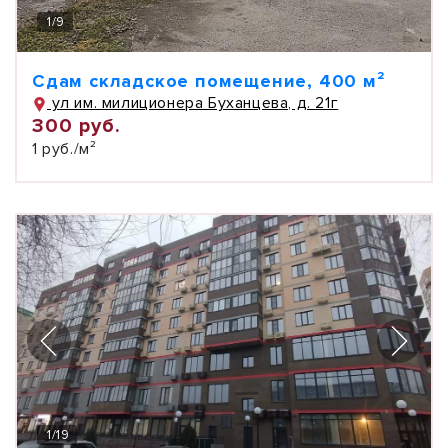
1
/
9
Сдам складское помещение, 400 м²
ул им. милиционера Буханцева, д. 21г
300 руб.
1 руб./м²
1
/
19