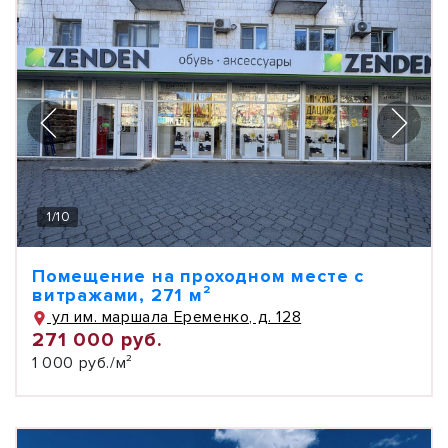
1
/
10
Помещение на проходном месте с
витражами, 271 м²
ул им. маршала Еременко, д. 128
271 000 руб.
1 000 руб./м²