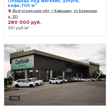
Площадь под магазин, услуги,
кафе,705 м²
Волгоградская обл, г Камышин, ул Базарова,,
д. 101
280 000 руб.
397 руб./м²
1
/
22