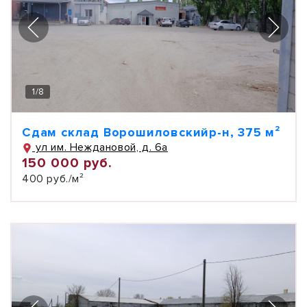
1
/
8
Сдам склад Ворошиловскийр-н, 375 м²
ул им. Неждановой, д. 6а
150 000 руб.
400 руб./м²