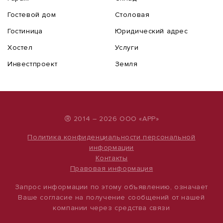
Гостевой дом
Столовая
Гостиница
Юридический адрес
Хостел
Услуги
Инвестпроект
Земля
®
2014 – 2026 ООО «АРР»
Политика конфиденциальности персональной
информации
Контакты
Правовая информация
Запрос информации по этому объявлению, означает
Ваше согласие на получение сообщений от нашей
компании через средства связи