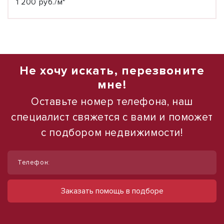
1 200 руб./м²
Не хочу искать, перезвоните
мне!
Оставьте номер телефона, наш
специалист свяжется с вами и поможет
с подбором недвижимости!
1
1
/
/
7
5
Телефон:
Сдам помещение свободного
Продам отдельно стоящее здание, 152
назначения, 30 м²
м²
Заказать помощь в подборе
пр-кт им. Героев Сталинграда, д. 9А
ул им. Рокоссовского, д. 129И
35 000 руб.
21 000 000 руб.