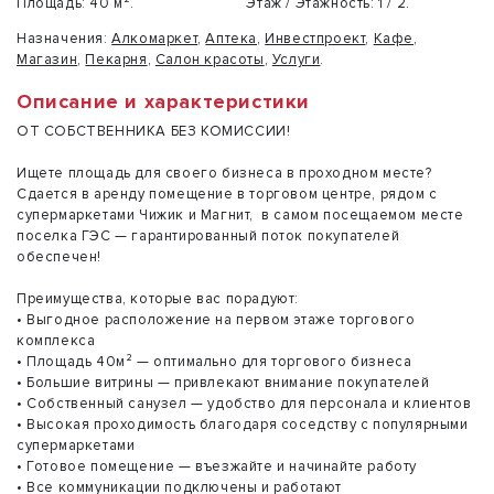
Площадь:
40 м².
Этаж / Этажность:
1 / 2.
Назначения:
Алкомаркет
,
Аптека
,
Инвестпроект
,
Кафе
,
Магазин
,
Пекарня
,
Салон красоты
,
Услуги
.
Описание и характеристики
ОТ СОБСТВЕННИКА БЕЗ КОМИССИИ!
Ищете площадь для своего бизнеса в проходном месте?
Сдается в аренду помещение в торговом центре, рядом с
супермаркетами Чижик и Магнит, в самом посещаемом месте
поселка ГЭС — гарантированный поток покупателей
обеспечен!
Преимущества, которые вас порадуют:
• Выгодное расположение на первом этаже торгового
комплекса
• Площадь 40м² — оптимально для торгового бизнеса
• Большие витрины — привлекают внимание покупателей
• Собственный санузел — удобство для персонала и клиентов
• Высокая проходимость благодаря соседству с популярными
супермаркетами
• Готовое помещение — въезжайте и начинайте работу
• Все коммуникации подключены и работают